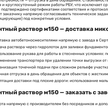
потребности — отгрузка в день обращения. Стабильност
 и круглосуточный режим работы РБУ, что исключает ср
 подтверждено сертификатами соответствия и протокол
т заказчику напрямую согласовывать техническое задан
ицирующие) под конкретные условия.
тный раствор м150 — доставка микс
тавка автобетоносмесителями напрямую с завода в Сер
ача раствора через гидролоток для заливки фундамент
ользование рукава для работы в стесненных условиях: 
менение транспортера при удалении точки выгрузки от 
анизация точечной подачи при сложном рельефе участка
чная отгрузка в день обращения для объектов с жестки
птация доставки под плохие дороги: использование ма
тный раствор м150 — заказать с за
ота напрямую с производителем без посредников и доп