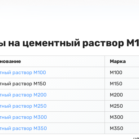
ы на цементный раствор М
нование
Марка
тный раствор М100
М100
тный раствор М150
М150
тный раствор М200
М200
тный раствор М250
М250
тный раствор М300
М300
тный раствор М350
М350
це