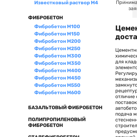
Принима
Известковый раствор М4
зая
ФИБРОБЕТОН
Фибробетон М100
Цемен
Фибробетон М150
дост
Фибробетон М200
Фибробетон М250
Цементны
химическ
Фибробетон М300
для клад
Фибробетон М350
элементо
Фибробетон М400
Регулиру
Фибробетон М450
механизи
замкнуто
Фибробетон М550
рецептур
Фибробетон М600
отличие 
поставок
БАЗАЛЬТОВЫЙ ФИБРОБЕТОН
автобето
подача м
ПОЛИПРОПИЛЕНОВЫЙ
стесненн
ФИБРОБЕТОН
строител
предусмо