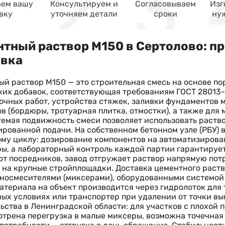
ем вашу
Консультируем и
Согласовываем
Изг
вку
уточняем детали
сроки
ну
тный раствор М150 в Сертолово: пр
авка
й раствор М150 — это строительная смесь на основе п
их добавок, соответствующая требованиям ГОСТ 28013-
очных работ, устройства стяжек, заливки фундаментов
в (бордюры, тротуарная плитка, отмостки), а также для
емая подвижность смеси позволяет использовать раствор
рованной подачи. На собственном бетонном узле (РБУ) 
му циклу: дозирование компонентов на автоматизирова
ы, а лабораторный контроль каждой партии гарантируе
от посредников, завод отгружает раствор напрямую пот
 на крупные стройплощадки. Доставка цементного раст
носмесителями (миксерами), оборудованными системой
атериала на объект производится через гидролоток для 
ых условиях или транспортер при удалении от точки вы
ьства в Ленинградской области: для участков с плохой
трена перегрузка в малые миксеры, возможна точечная 