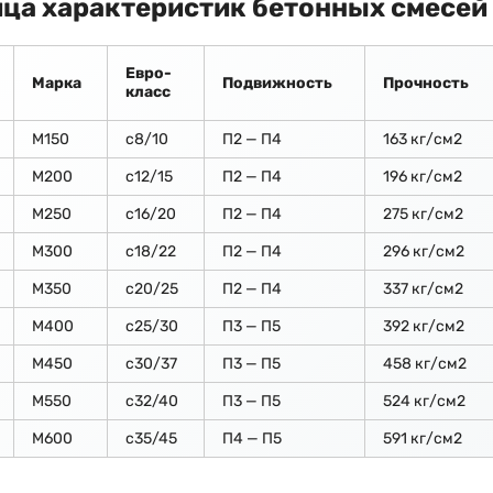
ца характеристик бетонных смесей
Евро-
Марка
Подвижность
Прочность
класс
М150
c8/10
П2 — П4
163 кг/см2
М200
с12/15
П2 — П4
196 кг/см2
М250
с16/20
П2 — П4
275 кг/см2
М300
с18/22
П2 — П4
296 кг/см2
М350
с20/25
П2 — П4
337 кг/см2
М400
с25/30
П3 — П5
392 кг/см2
М450
с30/37
П3 — П5
458 кг/см2
М550
с32/40
П3 — П5
524 кг/см2
М600
с35/45
П4 — П5
591 кг/см2