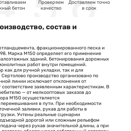
отавливаем
Проверяем
Доставляем точно
жный бетон
качество
в срок
оизводство, состав и
ортландцемента, фракционированного песка и
98. Марка М150 определяет его применение
 малоэтажных зданий, бетонирования дорожных
 монолитных работ внутри помещений.
 как для ручной укладки, так и для
в Сертолово производство организовано по
нной линии исключает отклонения от
т соответствие заявленным характеристикам. В
ребителю — от мелкооптовых заказов до
вора М150 осуществляется
 перемешивания в пути. При необходимости
точечной заливки, рукав для работы в
грузки. Учтены реальные сценарии
 подъездной дорогой или сложным рельефом
подача через рукав значительной длины, а при