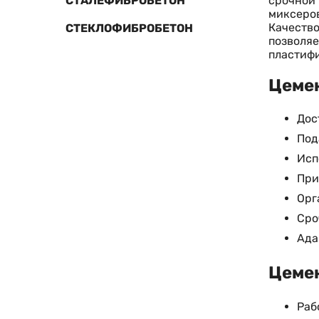
срочной 
СТАЛЕФИБРОБЕТОН
миксеров
Качество
СТЕКЛОФИБРОБЕТОН
позволяе
пластиф
Цемен
Дос
Под
Исп
При
Орг
Сро
Ада
Цемен
Раб