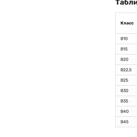
Табли
Класс
В10
В15
В20
В22,5
В25
В30
В35
В40
В45