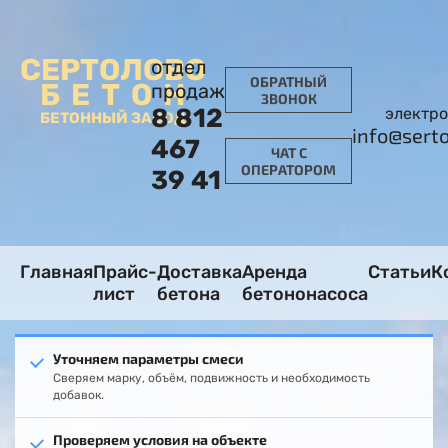
СЕРТОЛОВО
отдел
ОБРАТНЫЙ
БЕТОН
продаж
ЗВОНОК
8 812
электро
БЕТОННЫЙ ЗАВОД
info@sert
467
ЧАТ С
ОПЕРАТОРОМ
39 41
Главная
Прайс-
Доставка
Аренда
Статьи
К
лист
бетона
бетононасоса
Уточняем параметры смеси
Сверяем марку, объём, подвижность и необходимость
добавок.
Проверяем условия на объекте