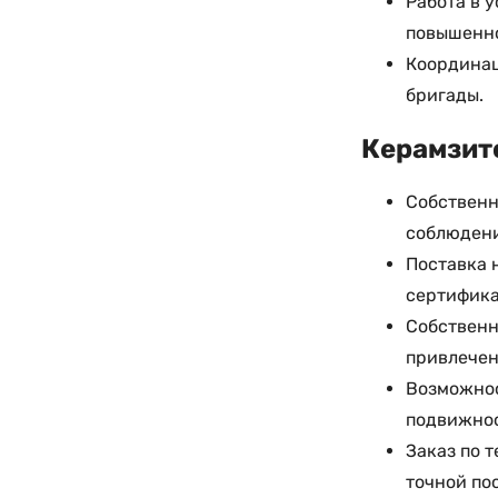
Работа в 
повышенн
Координац
бригады.
Керамзито
Собственн
соблюдени
Поставка 
сертифика
Собственн
привлечен
Возможнос
подвижнос
Заказ по 
точной по