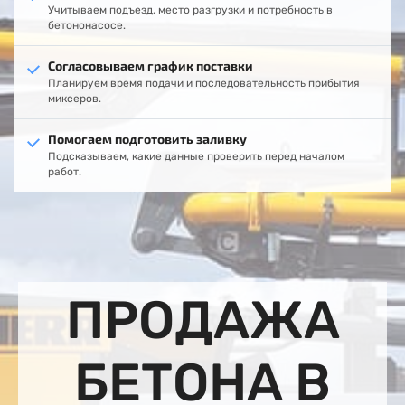
Учитываем подъезд, место разгрузки и потребность в
бетононасосе.
Согласовываем график поставки
Планируем время подачи и последовательность прибытия
миксеров.
Помогаем подготовить заливку
Подсказываем, какие данные проверить перед началом
работ.
ПРОДАЖА
БЕТОНА В