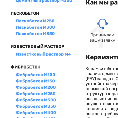
Цементный раствор М350
Как мы р
ПЕСКОБЕТОН
Пескобетон М250
Пескобетон М300
Пескобетон М350
Принимаем
вашу заявку
ИЗВЕСТКОВЫЙ РАСТВОР
Известковый раствор М4
Керамзито
ФИБРОБЕТОН
Керамзитобето
гравия, цемент
Фибробетон М100
(РБУ) завода в
Фибробетон М150
устройства чер
Фибробетон М200
невысокой нагр
структура кера
Фибробетон М250
позволяет испо
Фибробетон М300
осуществляется
Фибробетон М350
керамзита, вод
Фибробетон М400
состава требов