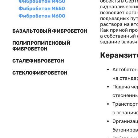
объекты в Серт
Фибробетон М450
гидравлическим
Фибробетон М550
позволяет орга
Фибробетон М600
подъездных пут
раствора на вт
Как прямой про
БАЗАЛЬТОВЫЙ ФИБРОБЕТОН
а собственный 
задание заказч
ПОЛИПРОПИЛЕНОВЫЙ
ФИБРОБЕТОН
Керамзито
СТАЛЕФИБРОБЕТОН
Автобетон
СТЕКЛОФИБРОБЕТОН
на станда
Подача че
стесненны
Транспорт
с огранич
Организац
бетониров