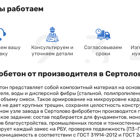
ы работаем
ем вашу
Консультируем и
Согласовываем
Изг
вку
уточняем детали
сроки
ну
бетон от производителя в Сертоло
он представляет собой композитный материал на основ
еля, воды и дисперсной фибры (стальной, полипропилен
 объему смеси. Такое армирование на микроуровне кар
 не дает крупных трещин, сохраняя целостность констр
ном узле завода в Сертолово фибробетон производится 
кое задание: состав подбирается для фундаментов, мон
в благоустройства, промышленных полов и тонкостенны
рует каждый замес на РБУ, проверяя подвижность (П3–П
оницаемость в соответствии с ГОСТ 31914-2012 и ГОСТ 2