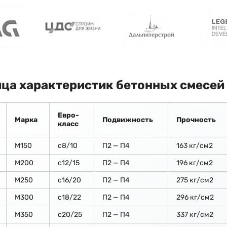
ца характеристик бетонных смесей
Евро-
Марка
Подвижность
Прочность
класс
М150
c8/10
П2 — П4
163 кг/см2
М200
с12/15
П2 — П4
196 кг/см2
М250
с16/20
П2 — П4
275 кг/см2
М300
с18/22
П2 — П4
296 кг/см2
М350
с20/25
П2 — П4
337 кг/см2