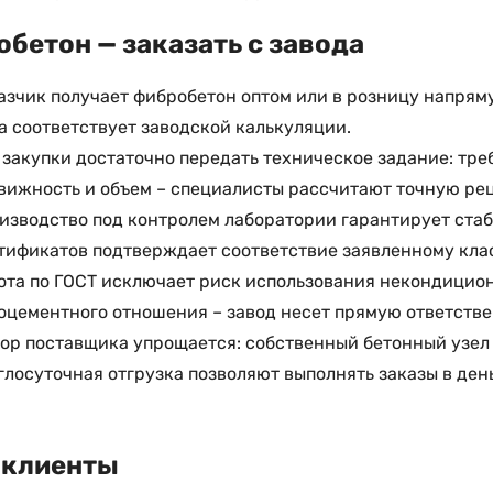
бетон — заказать с завода
азчик получает фибробетон оптом или в розницу напрям
а соответствует заводской калькуляции.
 закупки достаточно передать техническое задание: тре
вижность и объем – специалисты рассчитают точную рец
изводство под контролем лаборатории гарантирует стаб
тификатов подтверждает соответствие заявленному клас
ота по ГОСТ исключает риск использования некондицио
оцементного отношения – завод несет прямую ответствен
ор поставщика упрощается: собственный бетонный узел 
глосуточная отгрузка позволяют выполнять заказы в ден
 клиенты