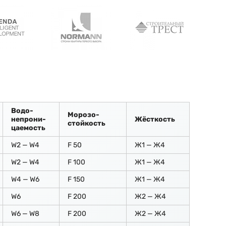
Водо-
Морозо-
непрони-
Жёсткость
стойкость
цаемость
W2 — W4
F 50
Ж1 — Ж4
W2 — W4
F 100
Ж1 — Ж4
W4 — W6
F 150
Ж1 — Ж4
W6
F 200
Ж2 — Ж4
W6 — W8
F 200
Ж2 — Ж4