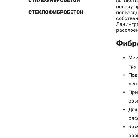
СТАЛЕФИБРОБЕТОН
автобето
подачу п
СТЕКЛОФИБРОБЕТОН
подъездн
собствен
Ленингра
расслоен
Фибро
Мик
гру
Под
лен
При
объ
Для
рас
Каж
вре