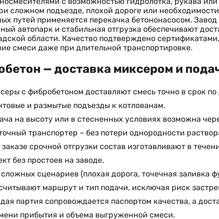
носмесителями с возможностью гидролотка, рукава или 
ри сложном подъезде, плохой дороге или необходимости 
ых путей применяется перекачка бетононасосом. Завод 
ный автопарк и стабильная отгрузка обеспечивают дост
дской области. Качество подтверждено сертификатами
ие смеси даже при длительной транспортировке.
бетон — доставка миксером и подач
серы с фибробетоном доставляют смесь точно в срок по
нтовые и размытые подъезды к котлованам.
ача на высоту или в стесненных условиях возможна чере
точный транспортер – без потери однородности раствор
 заказе срочной отгрузки состав изготавливают в течен
ект без простоев на заводе.
 сложных сценариев (плохая дорога, точечная заливка 
считывают маршрут и тип подачи, исключая риск застре
дая партия сопровождается паспортом качества, а дост
мени прибытия и объема выгруженной смеси.