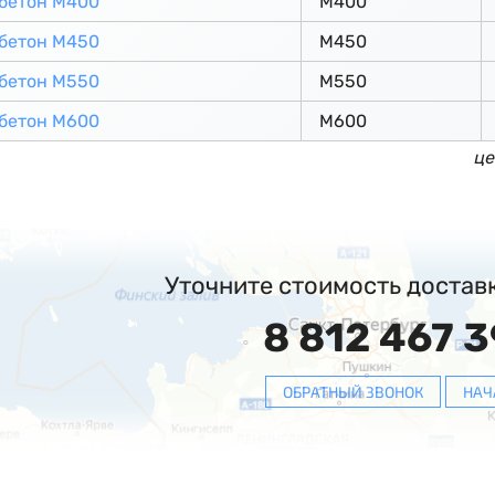
бетон М400
М400
бетон М450
М450
бетон М550
М550
бетон М600
М600
це
Уточните стоимость достав
8 812 467 3
ОБРАТНЫЙ ЗВОНОК
НАЧ