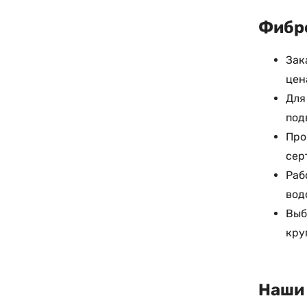
Фибро
Зак
цен
Для
под
Про
сер
Раб
вод
Выб
кру
Наши