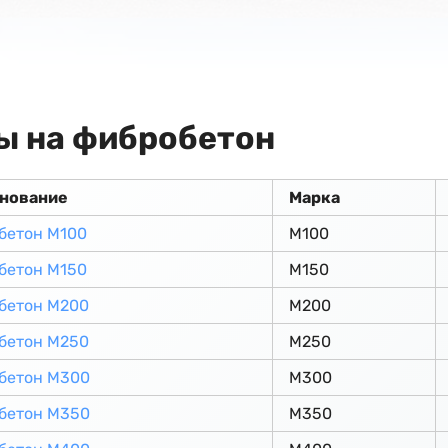
ы на фибробетон
нование
Марка
бетон М100
М100
бетон М150
М150
бетон М200
М200
бетон М250
М250
бетон М300
М300
бетон М350
М350