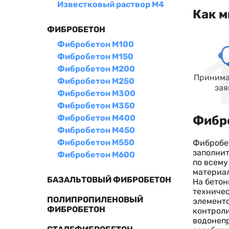
Известковый раствор М4
Как м
ФИБРОБЕТОН
Фибробетон М100
Фибробетон М150
Фибробетон М200
Принима
Фибробетон М250
зая
Фибробетон М300
Фибробетон М350
Фибробетон М400
Фибро
Фибробетон М450
Фибробетон М550
Фибробет
заполнит
Фибробетон М600
по всему
материал
БАЗАЛЬТОВЫЙ ФИБРОБЕТОН
На бетон
техничес
ПОЛИПРОПИЛЕНОВЫЙ
элементо
ФИБРОБЕТОН
контроли
водонепр