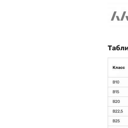
Табли
Класс
В10
В15
В20
В22,5
В25