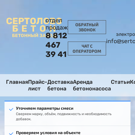
СЕРТОЛОВО
отдел
ОБРАТНЫЙ
БЕТОН
продаж
ЗВОНОК
8 812
электро
БЕТОННЫЙ ЗАВОД
info@sert
467
ЧАТ С
ОПЕРАТОРОМ
39 41
Главная
Прайс-
Доставка
Аренда
Статьи
К
лист
бетона
бетононасоса
Уточняем параметры смеси
Сверяем марку, объём, подвижность и необходимость
добавок.
Проверяем условия на объекте