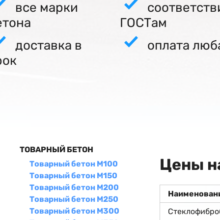
все марки
соответств
етона
ГОСТам
доставка в
оплата люб
рок
ТОВАРНЫЙ БЕТОН
Цены н
Товарный бетон М100
Товарный бетон М150
Товарный бетон М200
Наименован
Товарный бетон М250
Товарный бетон М300
Стеклофибро