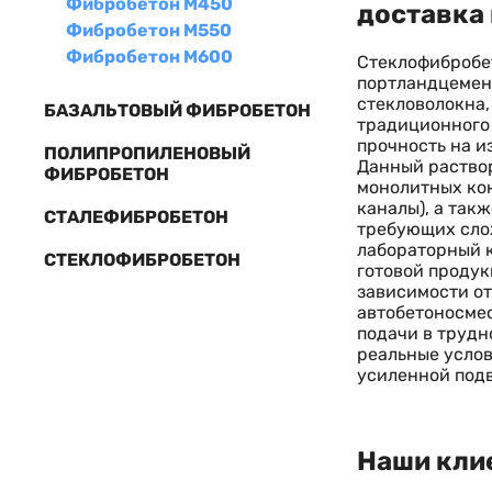
Фибробетон М450
доставка 
Фибробетон М550
Фибробетон М600
Стеклофибробе
портландцемент
стекловолокна,
БАЗАЛЬТОВЫЙ ФИБРОБЕТОН
традиционного 
прочность на и
ПОЛИПРОПИЛЕНОВЫЙ
Данный раствор
ФИБРОБЕТОН
монолитных кон
каналы), а так
СТАЛЕФИБРОБЕТОН
требующих слож
лабораторный к
СТЕКЛОФИБРОБЕТОН
готовой продук
зависимости от
автобетоносмес
подачи в трудн
реальные услов
усиленной под
Наши кли