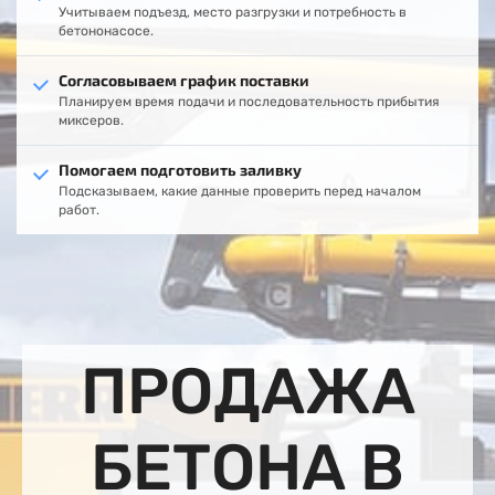
Учитываем подъезд, место разгрузки и потребность в
бетононасосе.
Согласовываем график поставки
Планируем время подачи и последовательность прибытия
миксеров.
Помогаем подготовить заливку
Подсказываем, какие данные проверить перед началом
работ.
ПРОДАЖА
БЕТОНА В