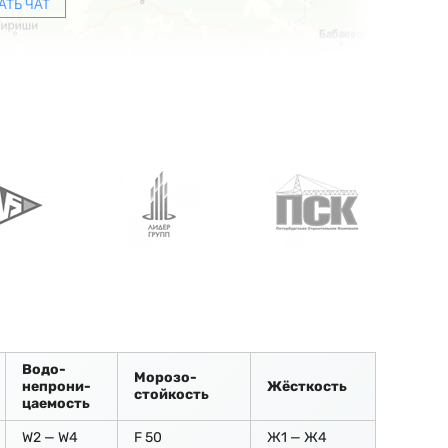
АТЬ ЧАТ
Водо-
Морозо-
непрони-
Жёсткость
стойкость
цаемость
W2 — W4
F 50
Ж1 — Ж4