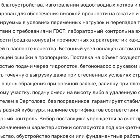
 благоустройства, изготовлении водоотводных лотков и
рован для обеспечения высокой прочности на сжатие и 
ируемых в условиях переменных нагрузок и перепадов т
твии с требованиями ГОСТ: лабораторный контроль на в
сти (осадка конуса) и прочностных характеристик каж
й в паспорте качества. Бетонный узел оснащен автома
щей ошибки в пропорциях. Поставка на объект осущест
стью подачи через гидролоток, бетононасос с рукавом 
ь точечную выгрузку даже при стесненных условиях с
 в день обращения при срочной заявке, заливку при пл
ому участку, подачу смеси на высоту либо в удаленную 
телем в Сертолово, без посредников, гарантирует стаби
 разной кубатуры, наличие сертификатов соответствия
рный контроль. Выбор поставщика упрощается за счет п
назначение и характеристики согласуются под конкретн
ьство, обустройство парковки или фундаментные работы