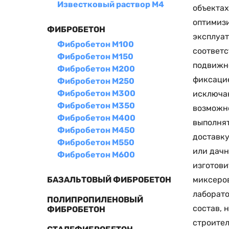
Известковый раствор М4
объектах
оптимизи
ФИБРОБЕТОН
эксплуат
Фибробетон М100
соответс
Фибробетон М150
подвижно
Фибробетон М200
фиксацие
Фибробетон М250
Фибробетон М300
исключаю
Фибробетон М350
возможно
Фибробетон М400
выполнят
Фибробетон М450
доставку
Фибробетон М550
или дачн
Фибробетон М600
изготови
миксеров
БАЗАЛЬТОВЫЙ ФИБРОБЕТОН
лаборато
ПОЛИПРОПИЛЕНОВЫЙ
состав, 
ФИБРОБЕТОН
строител