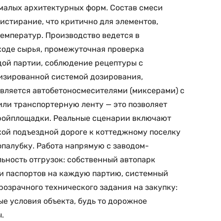
 малых архитектурных форм. Состав смеси
истирание, что критично для элементов,
емператур. Производство ведется в
ходе сырья, промежуточная проверка
дой партии, соблюдение рецептуры с
тизированной системой дозирования,
вляется автобетоносмесителями (миксерами) с
или транспортерную ленту — это позволяет
тройплощадки. Реальные сценарии включают
охой подъездной дороге к коттеджному поселку
опалубку. Работа напрямую с заводом-
льность отгрузок: собственный автопарк
 и паспортов на каждую партию, системный
розрачного технического задания на закупку:
ые условия объекта, будь то дорожное
.