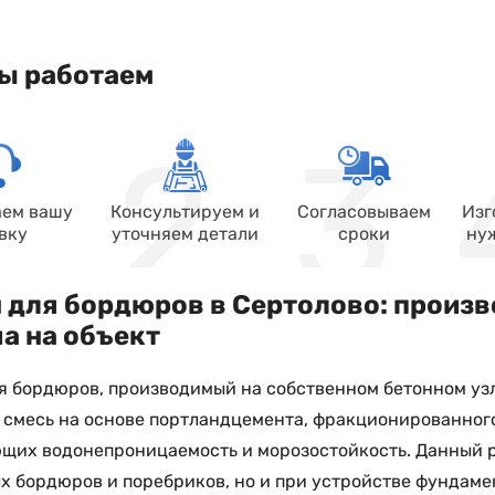
ы работаем
ем вашу
Консультируем и
Согласовываем
Изг
вку
уточняем детали
сроки
ну
 для бордюров в Сертолово: произв
а на объект
я бордюров, производимый на собственном бетонном узле
смесь на основе портландцемента, фракционированного
их водонепроницаемость и морозостойкость. Данный ра
 бордюров и поребриков, но и при устройстве фундаме