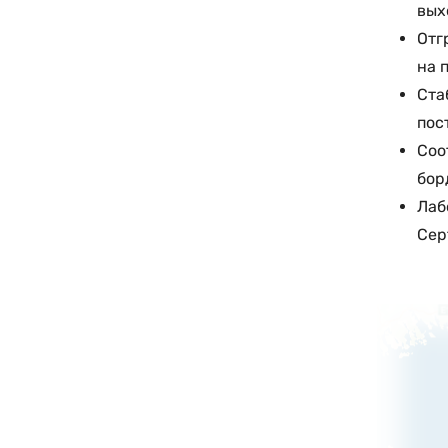
вых
Отг
на 
Ста
пос
Соо
бор
Лаб
Сер