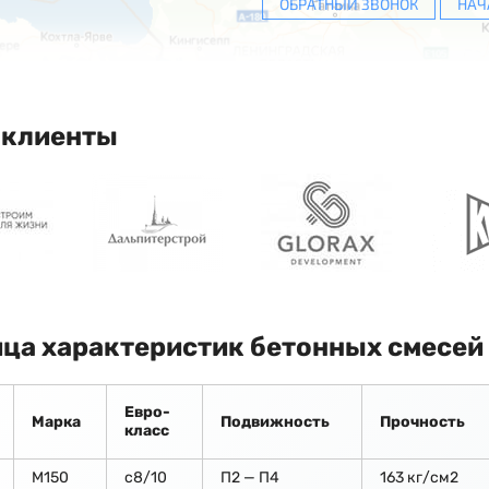
ОБРАТНЫЙ ЗВОНОК
НАЧ
 клиенты
ца характеристик бетонных смесей
Евро-
Марка
Подвижность
Прочность
класс
М150
c8/10
П2 — П4
163 кг/см2