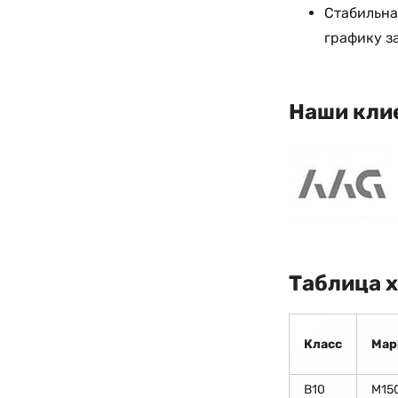
Стабильна
графику з
Наши кли
Таблица 
Класс
Мар
В10
М15