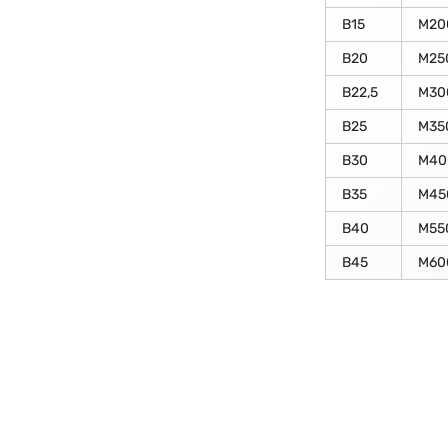
В15
М20
В20
М25
В22,5
М30
В25
М35
В30
М40
В35
М45
В40
М55
В45
М60