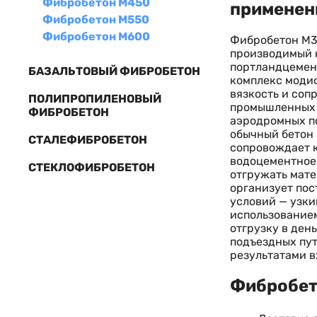
Фибробетон М450
применен
Фибробетон М550
Фибробетон М600
Фибробетон М3
производимый н
портландцемен
БАЗАЛЬТОВЫЙ ФИБРОБЕТОН
комплекс моди
вязкость и соп
ПОЛИПРОПИЛЕНОВЫЙ
промышленных 
ФИБРОБЕТОН
аэродромных п
обычный бетон 
СТАЛЕФИБРОБЕТОН
сопровождает к
водоцементное 
СТЕКЛОФИБРОБЕТОН
отгружать мате
организует пос
условий — узки
использованием
отгрузку в ден
подъездных пут
результатами в
Фибробето