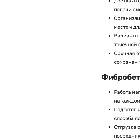
Доставка 
подачи см
Организац
местом дл
Варианты 
точечной 
Срочная о
сохранени
Фибробето
Работа на
на каждом
Подготовк
способа п
Отгрузка 
посредник