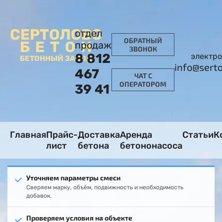
СЕРТОЛОВО
отдел
ОБРАТНЫЙ
БЕТОН
продаж
ЗВОНОК
8 812
электро
БЕТОННЫЙ ЗАВОД
info@sert
467
ЧАТ С
ОПЕРАТОРОМ
39 41
Главная
Прайс-
Доставка
Аренда
Статьи
К
лист
бетона
бетононасоса
Уточняем параметры смеси
Сверяем марку, объём, подвижность и необходимость
добавок.
Проверяем условия на объекте