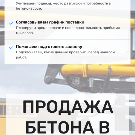
Учитываем подъезд, место разгрузки и потребность в
бетононасосе.
Согласовываем график поставки
Планируем время подачи и последовательность прибытия
миксеров.
Помогаем подготовить заливку
Подсказываем, какие данные проверить перед началом
работ.
ПРОДАЖА
БЕТОНА В